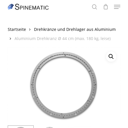
Menu
Skip
to
search
main
content
Startseite
Drehkränze und Drehlager aus Aluminium
Aluminium Drehkranz Ø 44 cm (max. 180 kg, leise)