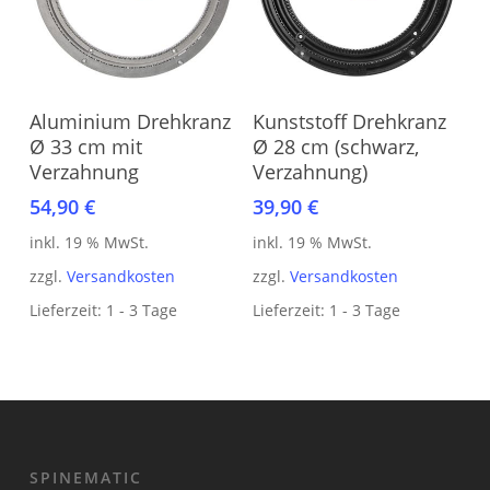
In den Warenkorb
In den Warenkorb
Aluminium Drehkranz
Kunststoff Drehkranz
Ø 33 cm mit
Ø 28 cm (schwarz,
Verzahnung
Verzahnung)
54,90
€
39,90
€
inkl. 19 % MwSt.
inkl. 19 % MwSt.
zzgl.
Versandkosten
zzgl.
Versandkosten
Lieferzeit:
1 - 3 Tage
Lieferzeit:
1 - 3 Tage
SPINEMATIC