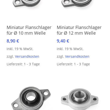
In den Warenkorb
In den Warenkorb
Miniatur Flanschlager
Miniatur Flanschlager
für Ø 10 mm Welle
für Ø 12 mm Welle
8,90
€
9,40
€
inkl. 19 % MwSt.
inkl. 19 % MwSt.
zzgl.
Versandkosten
zzgl.
Versandkosten
Lieferzeit:
1 - 3 Tage
Lieferzeit:
1 - 3 Tage