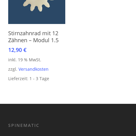
In den Warenkorb
Stirnzahnrad mit 12
Zähnen – Modul 1.5
12,90
€
inkl. 19 % MwSt.
zzgl.
Versandkosten
Lieferzeit:
1 - 3 Tage
SPINEMATIC